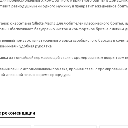
для профессионального, комфортного и приятного бритья в домашних 
ставит равнодушным ни одного мужчину и превратит ежедневное брить
анок с кассетами Gillette Mach3 для любителей классического бритья, 
олы. Обеспечивает безупречно чистое и комфортное бритье с легким д
твенный помазок из натурального ворса серебристого барсука в сочет
номичная и удобная рукоятка.
тавка из тончайшей нержавеющей стали с хромированным покрытием по
ивания пены с использованием помазка, прочная сталь с хромированны
ой и пышной пены во время процедуры.
е рекомендации