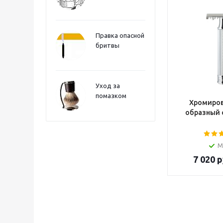
Правка опасной
бритвы
Уход за
помазком
Хромиров
образный 
М
7 020
р