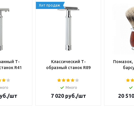
Хит продаж
анный Т-
Классический Т-
Помазок,
станок R41
образный станок R89
барсу
ного
Много
уб.
/шт
7 020
руб.
/шт
20 51