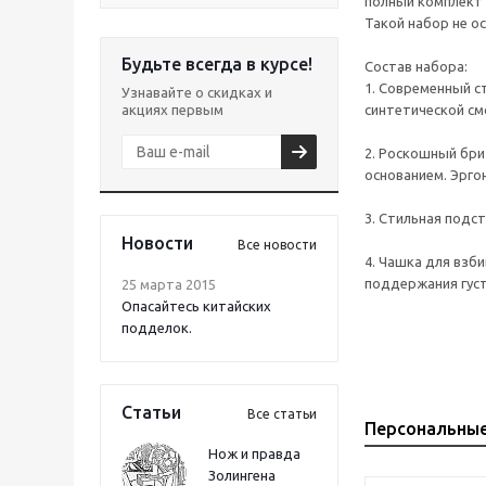
полный комплект 
Такой набор не о
Будьте всегда в курсе!
Состав набора:
1. Современный ст
Узнавайте о скидках и
акциях первым
синтетической см
2. Роскошный бри
основанием. Эрго
3. Стильная подс
Новости
Все новости
4. Чашка для взб
поддержания густ
25 марта 2015
Опасайтесь китайских
подделок.
Статьи
Все статьи
Персональны
Нож и правда
Золингена