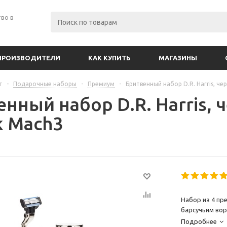
во в
ПРОИЗВОДИТЕЛИ
КАК КУПИТЬ
МАГАЗИНЫ
г
-
Подарочные наборы
-
Премиум
-
Бритвенный набор D.R. Harris, че
нный набор D.R. Harris, 
к Mach3
Набор из 4 пр
барсучьим вор
Подробнее