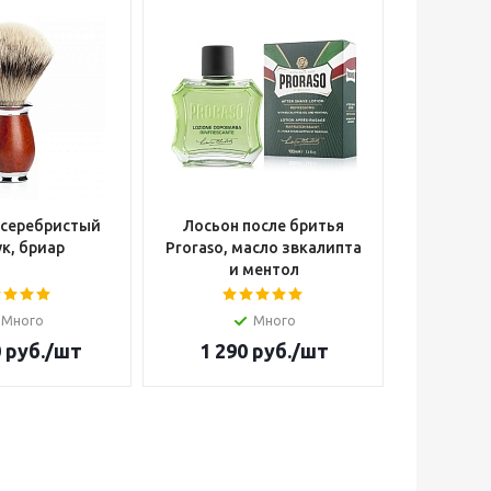
 серебристый
Лосьон после бритья
Опасна
к, бриар
Proraso, масло звкалипта
Cutter W
и ментол
Много
Много
Н
0
руб.
/шт
1 290
руб.
/шт
14 4