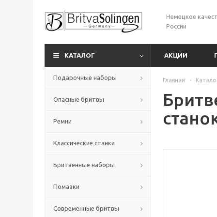
Немецкое качест
России
КАТАЛОГ
АКЦИИ
Подарочные наборы
Главная
-
Катало
Бритве
Опасные бритвы
стано
Ремни
Классические станки
Бритвенные наборы
Помазки
Современные бритвы