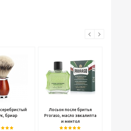
 серебристый
Лосьон после бритья
Опасна
к, бриар
Proraso, масло звкалипта
Cutter W
и ментол