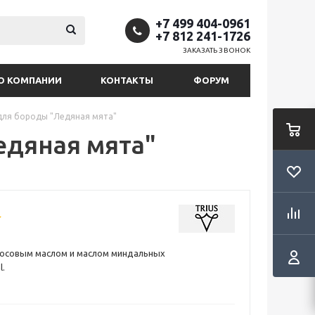
+7 499 404-0961
+7 812 241-1726
ЗАКАЗАТЬ ЗВОНОК
О КОМПАНИИ
КОНТАКТЫ
ФОРУМ
 для бороды "Ледяная мята"
едяная мята"
косовым маслом и маслом миндальных
l.