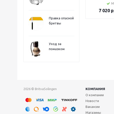
М
7 020
р
Правка опасной
бритвы
Уход за
помазком
2026 © BritvaSolingen
КОМПАНИЯ
О компании
Новости
Вакансии
Магазины