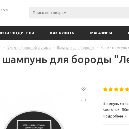
во в
ПРОИЗВОДИТЕЛИ
КАК КУПИТЬ
МАГАЗИНЫ
г
-
Уход за бородой и усами
-
Шампунь для бороды
-
Крем - шампунь
- шампунь для бороды "Л
Шампунь с ко
косточек. 50m
Подробнее