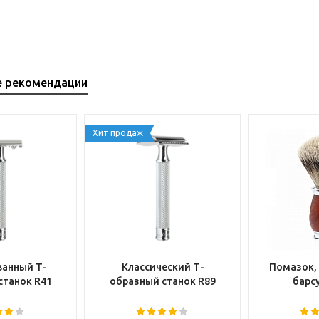
е рекомендации
Хит продаж
анный Т-
Классический Т-
Помазок,
станок R41
образный станок R89
барсу