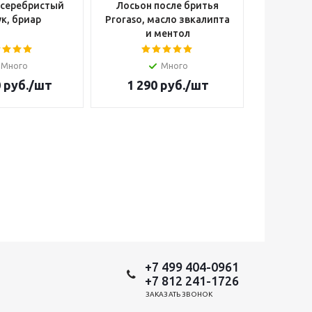
 серебристый
Лосьон после бритья
Опасна
к, бриар
Proraso, масло звкалипта
Cutter W
и ментол
Много
Много
Н
0
руб.
/шт
1 290
руб.
/шт
14 4
+7 499 404-0961
+7 812 241-1726
ЗАКАЗАТЬ ЗВОНОК