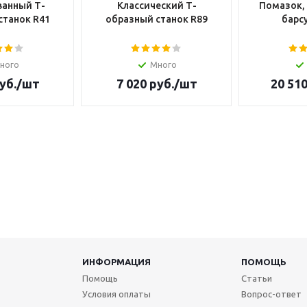
анный Т-
Классический Т-
Помазок,
станок R41
образный станок R89
барсу
ного
Много
уб.
/шт
7 020
руб.
/шт
20 51
ИНФОРМАЦИЯ
ПОМОЩЬ
Помощь
Статьи
Условия оплаты
Вопрос-ответ