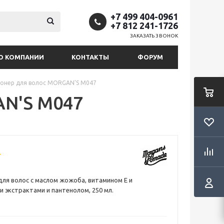
+7 499 404-0961
+7 812 241-1726
ЗАКАЗАТЬ ЗВОНОК
О КОМПАНИИ
КОНТАКТЫ
ФОРУМ
онер для волос MORGAN'S M047
AN'S M047
ля волос с маслом жожоба, витамином Е и
 экстрактами и пантенолом, 250 мл.