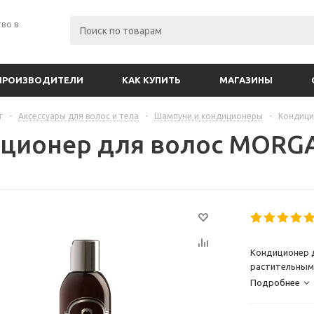
во в
ПРОИЗВОДИТЕЛИ
КАК КУПИТЬ
МАГАЗИНЫ
г
-
Аксессуары для волос и тела
-
Шампуни и кондиционеры
-
Кондици
ционер для волос MORG
Кондиционер д
растительными
Подробнее