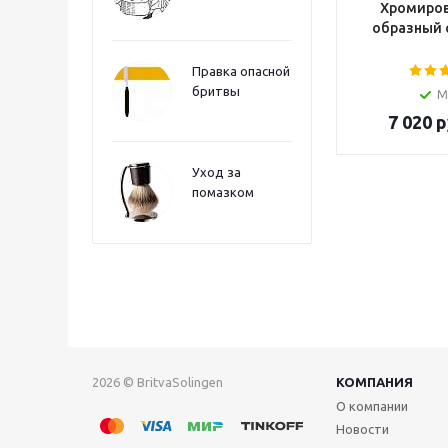
Хромиров
образный 
Правка опасной
бритвы
М
7 020
р
Уход за
помазком
2026 © BritvaSolingen
КОМПАНИЯ
О компании
Новости