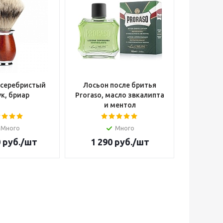
 серебристый
Лосьон после бритья
Опасна
к, бриар
Proraso, масло звкалипта
Cutter W
и ментол
Много
Много
Н
0
руб.
/шт
1 290
руб.
/шт
14 4