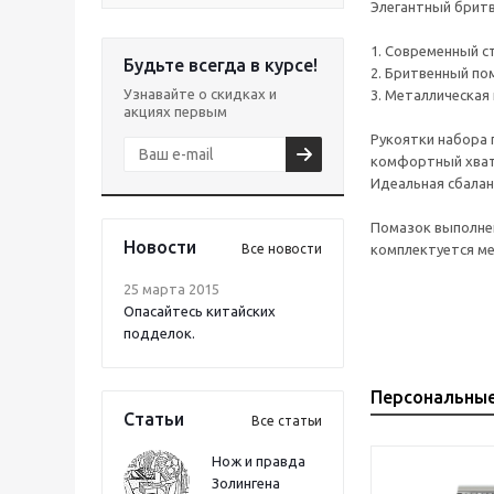
Элегантный бритв
1. Современный ст
Будьте всегда в курсе!
2. Бритвенный пом
Узнавайте о скидках и
3. Металлическая
акциях первым
Рукоятки набора 
комфортный хват 
Идеальная сбалан
Помазок выполнен
Новости
Все новости
комплектуется ме
25 марта 2015
Опасайтесь китайских
подделок.
Персональны
Статьи
Все статьи
Нож и правда
Золингена