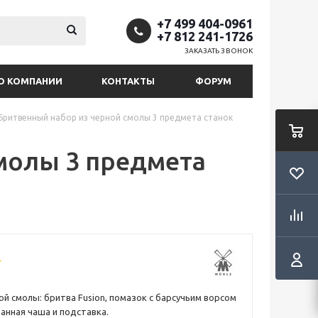
+7 499 404-0961
+7 812 241-1726
ЗАКАЗАТЬ ЗВОНОК
О КОМПАНИИ
КОНТАКТЫ
ФОРУМ
Бритвенный набор из черной смолы 3 предмета станок
молы 3 предмета
ой смолы: бритва Fusion, помазок с барсучьим ворсом
ванная чаша и подставка.