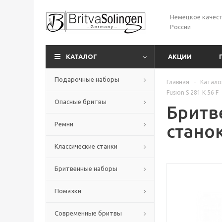
Немецкое качест
России
КАТАЛОГ
АКЦИИ
Подарочные наборы
Главная
-
Катало
Fusion S 281 K 56 F
Опасные бритвы
Бритв
Ремни
станок
Классические станки
Бритвенные наборы
Помазки
Современные бритвы