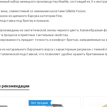
енный набор немецкого производства Muehle, состоящий из 3-х инстру
анок, совместимый со сменными кассетами Gillette Fusion;
азок из щипаного барсука категории Fine;
 подставка под бритву и помазок.
произведены из синтетической смолы черного цвета. Каплеобразная 
в процессе и приятные тактильные свойства.
сированность придает точность и комфорт бритью, направленные на 
 из натурального барсучьего ворса с характерным рисунком с темной 
таллической подставкой, что позволяет удобно хранить бритвенные 
е рекомендации
Хит продаж