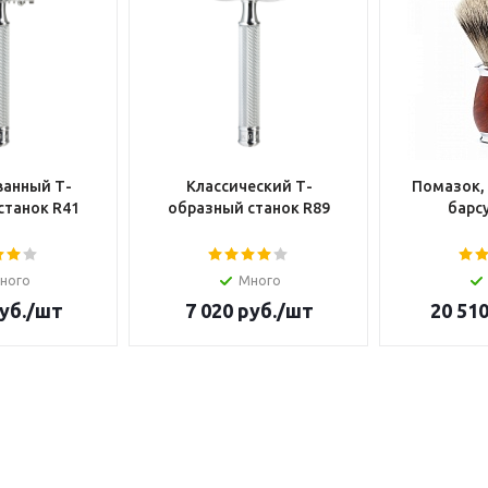
анный Т-
Классический Т-
Помазок,
станок R41
образный станок R89
барсу
ного
Много
уб.
/шт
7 020
руб.
/шт
20 51