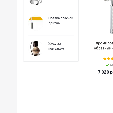
Правка опасной
бритвы
Хромиров
Уход за
образный 
помазком
М
7 020
р