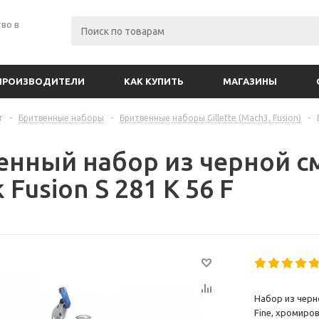
во в
ПРОИЗВОДИТЕЛИ
КАК КУПИТЬ
МАГАЗИНЫ
г
-
Бритвенные наборы
-
Бритвенные наборы Gillette (Mach3, Fusion)
-
енный набор из черной с
 Fusion S 281 K 56 F
Набор из черн
Fine, хромиро