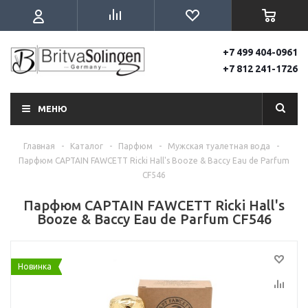
+7 499 404-0961
+7 812 241-1726
МЕНЮ
Главная
-
Каталог
-
Парфюм
-
Мужская туалетная вода
-
Парфюм CAPTAIN FAWCETT Ricki Hall's Booze & Baccy Eau de Parfum
CF546
Парфюм CAPTAIN FAWCETT Ricki Hall's
Booze & Baccy Eau de Parfum CF546
Новинка