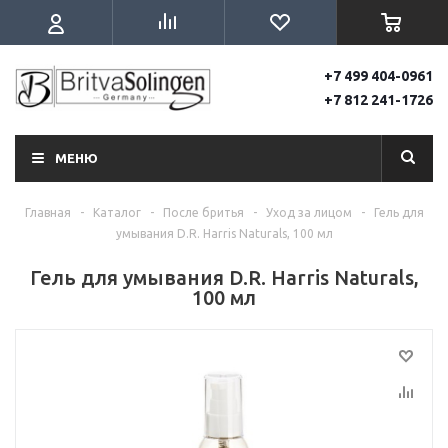
+7 499 404-0961
+7 812 241-1726
МЕНЮ
Главная
-
Каталог
-
После бритья
-
Уход за лицом
-
Гель для
умывания D.R. Harris Naturals, 100 мл
Гель для умывания D.R. Harris Naturals,
100 мл