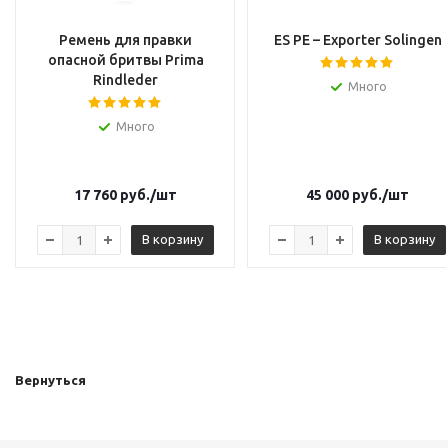
Ремень для правки
ES PE – Exporter Solingen
опасной бритвы Prima
Rindleder
Много
Много
17 760
руб.
/шт
45 000
руб.
/шт
В корзину
В корзину
Вернуться