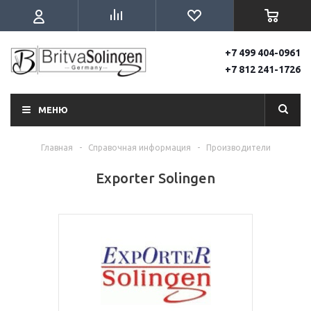
+7 499 404-0961
+7 812 241-1726
МЕНЮ
Главная
-
Справочная информация
-
Производители
Exporter Solingen