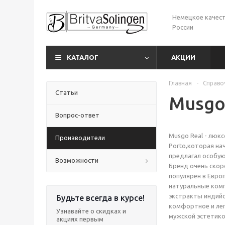
Немецкое качест
России
КАТАЛОГ
АКЦИИ
Главная
-
Справо
Статьи
Musgo
Вопрос-ответ
Musgo Real - люк
Производители
Porto,которая на
предлагал особую
Возможности
Бренд очень скор
популярен в Евро
натуральные компо
экстракты индийс
Будьте всегда в курсе!
комфортное и лег
Узнавайте о скидках и
мужской эстетико
акциях первым