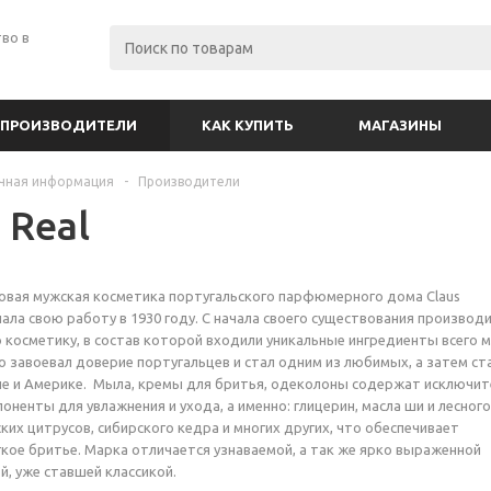
во в
ПРОИЗВОДИТЕЛИ
КАК КУПИТЬ
МАГАЗИНЫ
чная информация
-
Производители
 Real
совая мужская косметика португальского парфюмерного дома Claus
чала свою работу в 1930 году. С начала своего существования производ
 косметику, в состав которой входили уникальные ингредиенты всего м
о завоевал доверие португальцев и стал одним из любимых, а затем ст
пе и Америке. Мыла, кремы для бритья, одеколоны содержат исключи
ненты для увлажнения и ухода, а именно: глицерин, масла ши и лесного
ких цитрусов, сибирского кедра и многих других, что обеспечивает
кое бритье. Марка отличается узнаваемой, а так же ярко выраженной
й, уже ставшей классикой.