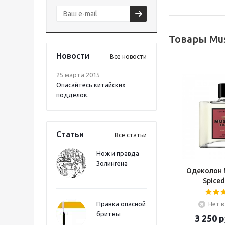
Товары Mus
Новости
Все новости
25 марта 2015
Опасайтесь китайских
подделок.
Статьи
Все статьи
Нож и правда
Золингена
Одеколон 
Spiced
Правка опасной
Нет в
бритвы
3 250
р