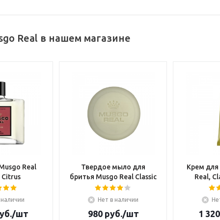
go Real в нашем магазине
Musgo Real
Твердое мыло для
Крем для
 Citrus
бритья Musgo Real Classic
Real, Cl
 наличии
Нет в наличии
Не
уб.
/шт
980
руб.
/шт
1 320