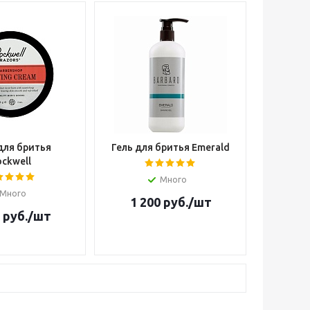
для бритья
Гель для бритья Emerald
ckwell
Много
Много
1 200
руб.
/шт
руб.
/шт