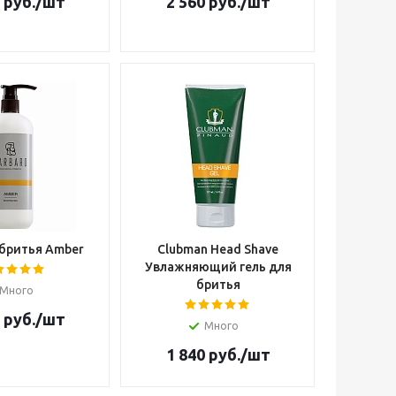
руб.
/шт
2 560
руб.
/шт
 бритья Amber
Clubman Head Shave
Увлажняющий гель для
бритья
Много
руб.
/шт
Много
1 840
руб.
/шт