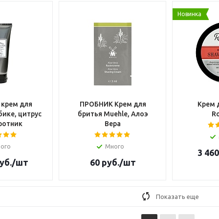
Новинка
s крем для
ПРОБНИК Крем для
Крем 
бике, цитрус
бритья Muehle, Алоэ
Ro
ротник
Вера
ого
Много
3 460
уб.
/шт
60
руб.
/шт
Показать еще