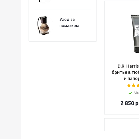
Уход за
помазком
D.R. Harri
бритья в тю
и папо
Мн
2 850
р