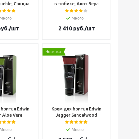
uehle, Сандал
в тюбике, Алоэ Вера
Много
Много
уб.
/шт
2 410
руб.
/шт
Новинка
 бритья Edwin
Крем для бритья Edwin
r Aloe Vera
Jagger Sandalwood
Много
Много