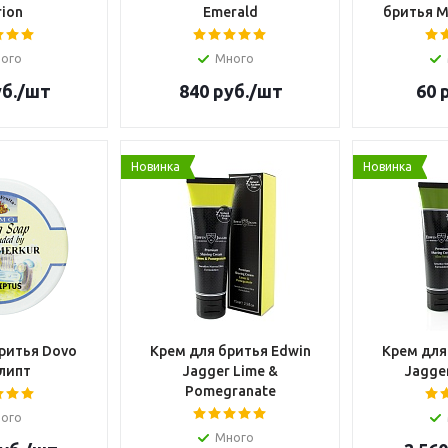
ion
Emerald
бритья M
ого
Много
б.
/шт
840
руб.
/шт
60
р
Новинка
Новинка
ритья Dovo
Крем для бритья Edwin
Крем для
липт
Jagger Lime &
Jagge
Pomegranate
ого
Много