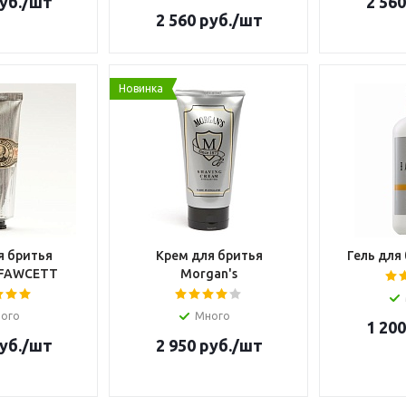
уб.
/шт
2 560
2 560
руб.
/шт
Новинка
я бритья
Крем для бритья
Гель для
 FAWCETT
Morgan's
ого
Много
1 200
уб.
/шт
2 950
руб.
/шт