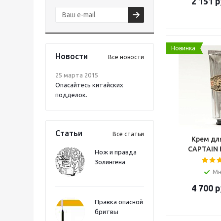
2 151
р
Новинка
Новости
Все новости
25 марта 2015
Опасайтесь китайских
подделок.
Статьи
Все статьи
Крем дл
CAPTAIN
Нож и правда
Золингена
Мн
4 700
р
Правка опасной
бритвы