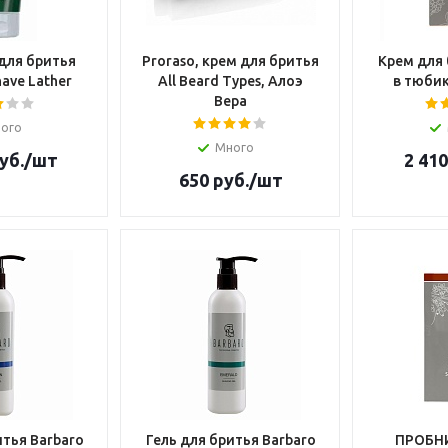
для бритья
Proraso, крем для бритья
Крем для 
ave Lather
All Beard Types, Алоэ
в тюбик
Вера
ого
Много
уб.
/шт
2 410
650
руб.
/шт
итья Barbaro
Гель для бритья Barbaro
ПРОБНИ