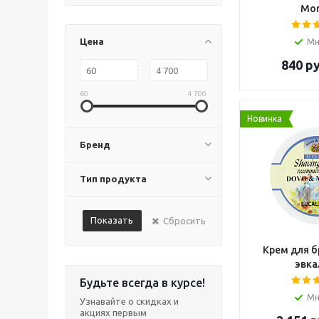
Mor
Цена
Мн
840
ру
60
4 700
Новинка
Бренд
Тип продукта
Показать
Сбросить
Крем для б
эвка
Будьте всегда в курсе!
Мн
Узнавайте о скидках и
акциях первым