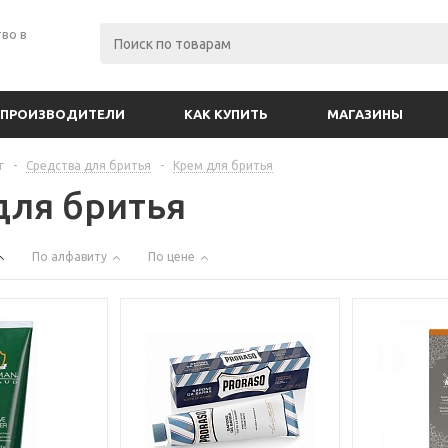
во в
ПРОИЗВОДИТЕЛИ
КАК КУПИТЬ
МАГАЗИНЫ
г
-
Средства для бритья
-
Крем для бритья
для бритья
По алфавиту
По цене